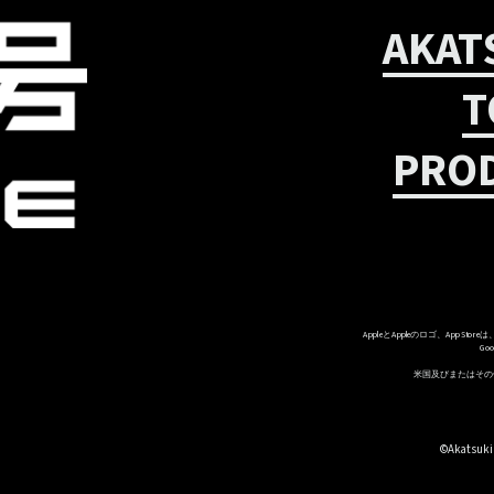
AKAT
T
PROD
AppleとAppleのロゴ、App S
Go
米国及びまたはその他の
©Akatsuki